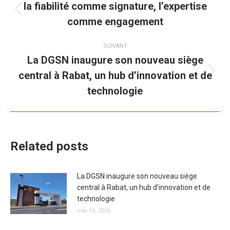
article
la fiabilité comme signature, l’expertise
Article
comme engagement
précédent
:
SUIVANT
La DGSN inaugure son nouveau siège
central à Rabat, un hub d’innovation et de
Article
suivant
technologie
:
Related posts
La DGSN inaugure son nouveau siège
central à Rabat, un hub d’innovation et de
technologie
mai 19, 2026