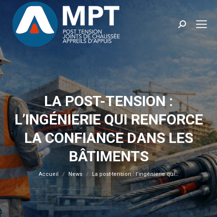
Recherche
:
LA POST-TENSION :
L’INGÉNIERIE QUI RENFORCE
LA CONFIANCE DANS LES
Vous êtes ici :
BÂTIMENTS
Accueil
News
La post-tension : l’ingénierie qui…