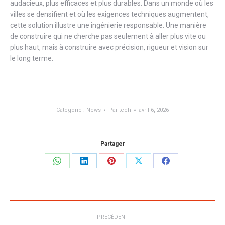
audacieux, plus efficaces et plus durables. Dans un monde où les
villes se densifient et où les exigences techniques augmentent,
cette solution illustre une ingénierie responsable. Une manière
de construire qui ne cherche pas seulement à aller plus vite ou
plus haut, mais à construire avec précision, rigueur et vision sur
le long terme.
Catégorie :
News
Par
tech
avril 6, 2026
Partager
Partager
Partager
Partager
Partager
Partager
sur
sur
sur
sur
sur
WhatsApp
LinkedIn
Pinterest
X
Facebook
Navigation
PRÉCÉDENT